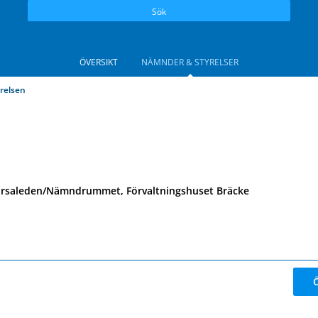
Sök
ÖVERSIKT
NÄMNDER & STYRELSER
relsen
orsaleden/Nämndrummet, Förvaltningshuset Bräcke