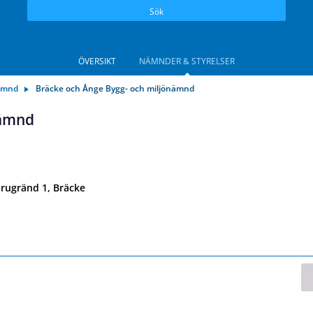
Sök
ÖVERSIKT
NÄMNDER & STYRELSER
nämnd
Bräcke och Ånge Bygg- och miljönämnd
nämnd
rugränd 1, Bräcke